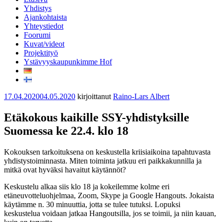
Yhdistys
Ajankohtaista
Yhteystiedot
Foorumi
Kuvat/videot
Projektityö
Ystävyyskaupunkimme Hof
Julkaistu
17.04.2020
04.05.2020
kirjoittanut
Raino-Lars Albert
Etäkokous kaikille SSY-yhdistyksille
Suomessa ke 22.4. klo 18
Kokouksen tarkoituksena on keskustella kriisiaikoina tapahtuvasta
yhdistystoiminnasta. Miten toiminta jatkuu eri paikkakunnilla ja
mitkä ovat hyväksi havaitut käytännöt?
Keskustelu alkaa siis klo 18 ja kokeilemme kolme eri
etäneuvotteluohjelmaa, Zoom, Skype ja Google Hangouts. Jokaista
käytämme n. 30 minuuttia, jotta se tulee tutuksi. Lopuksi
keskustelua voidaan jatkaa Hangoutsilla, jos se toimii, ja niin kauan,