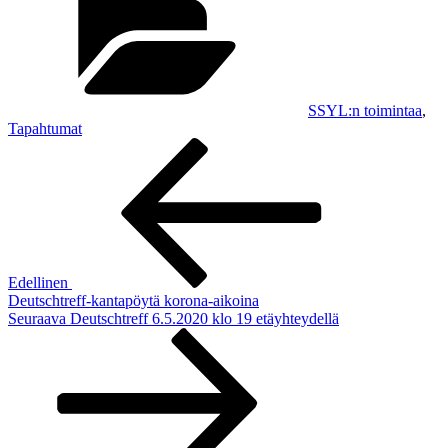
SSYL:n toimintaa
,
Tapahtumat
Artikkelien
Edellinen
artikkeli
selaus
Edellinen
Deutschtreff-kantapöytä korona-aikoina
Seuraava
Seuraava
Deutschtreff 6.5.2020 klo 19 etäyhteydellä
artikkeli