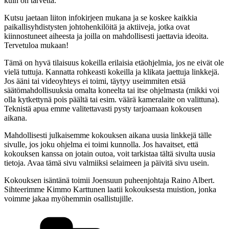
kuin on tarvetta.
Kutsu jaetaan liiton infokirjeen mukana ja se koskee kaikkia
paikallisyhdistysten johtohenkilöitä ja aktiiveja, jotka ovat
kiinnostuneet aiheesta ja joilla on mahdollisesti jaettavia ideoita.
Tervetuloa mukaan!
Tämä on hyvä tilaisuus kokeilla erilaisia etäohjelmia, jos ne eivät ole
vielä tuttuja. Kannatta rohkeasti kokeilla ja klikata jaettuja linkkejä.
Jos ääni tai videoyhteys ei toimi, täytyy useimmiten etsiä
säätömahdollisuuksia omalta koneelta tai itse ohjelmasta (mikki voi
olla kytkettynä pois päältä tai esim. väärä kameralaite on valittuna).
Teknistä apua emme valitettavasti pysty tarjoamaan kokousen
aikana.
Mahdollisesti julkaisemme kokouksen aikana uusia linkkejä tälle
sivulle, jos joku ohjelma ei toimi kunnolla. Jos havaitset, että
kokouksen kanssa on jotain outoa, voit tarkistaa tältä sivulta uusia
tietoja. Avaa tämä sivu valmiiksi selaimeen ja päivitä sivu usein.
Kokouksen isäntänä toimii Joensuun puheenjohtaja Raino Albert.
Sihteerimme Kimmo Karttunen laatii kokouksesta muistion, jonka
voimme jakaa myöhemmin osallistujille.
Kategoriat