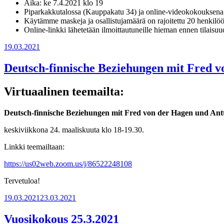
Aika: ke 7.4.2021 klo 19
Piparkakkutalossa (Kauppakatu 34) ja online-videokokouksena
Käytämme maskeja ja osallistujamäärä on rajoitettu 20 henkilö
Online-linkki lähetetään ilmoittautuneille hieman ennen tilaisuu
Julkaistu
19.03.2021
Deutsch-finnische Beziehungen mit Fred 
Virtuaalinen teemailta:
Deutsch-finnische Beziehungen mit Fred von der Hagen
und Ant
keskiviikkona 24. maaliskuuta klo 18-19.30.
Linkki teemailtaan:
https://us02web.zoom.us/j/
86522248108
Tervetuloa!
Julkaistu
19.03.2021
23.03.2021
Vuosikokous 25.3.2021