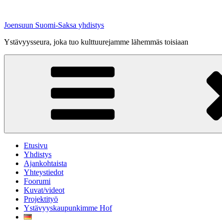
Siirry
sisältöön
Joensuun Suomi-Saksa yhdistys
Ystävyysseura, joka tuo kulttuurejamme lähemmäs toisiaan
Etusivu
Yhdistys
Ajankohtaista
Yhteystiedot
Foorumi
Kuvat/videot
Projektityö
Ystävyyskaupunkimme Hof