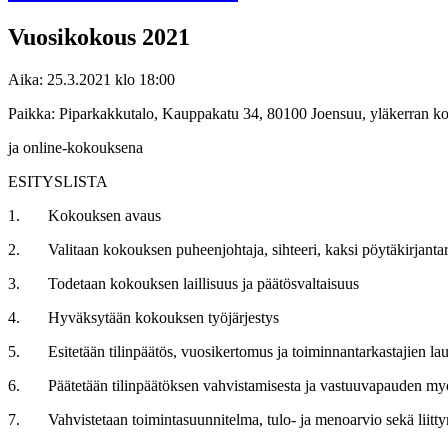
Vuosikokous 2021
Aika: 25.3.2021 klo 18:00
Paikka: Piparkakkutalo, Kauppakatu 34, 80100 Joensuu, yläkerran 
ja online-kokouksena
ESITYSLISTA
1. Kokouksen avaus
2. Valitaan kokouksen puheenjohtaja, sihteeri, kaksi pöytäkirjantark
3. Todetaan kokouksen laillisuus ja päätösvaltaisuus
4. Hyväksytään kokouksen työjärjestys
5. Esitetään tilinpäätös, vuosikertomus ja toiminnantarkastajien la
6. Päätetään tilinpäätöksen vahvistamisesta ja vastuuvapauden myöntäm
7. Vahvistetaan toimintasuunnitelma, tulo- ja menoarvio sekä liitt