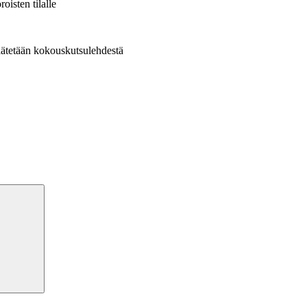
isten tilalle
äätetään kokouskutsulehdestä
Haku