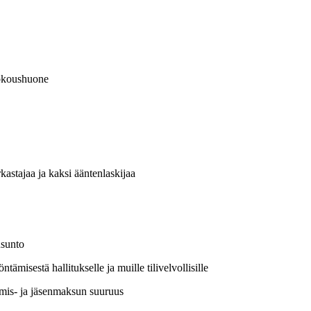
kokoushuone
astajaa ja kaksi ääntenlaskijaa
usunto
isestä hallitukselle ja muille tilivelvollisille
ymis- ja jäsenmaksun suuruus