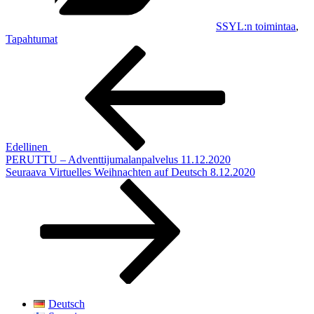
SSYL:n toimintaa
,
Tapahtumat
Artikkelien
Edellinen
artikkeli
selaus
Edellinen
PERUTTU – Adventtijumalanpalvelus 11.12.2020
Seuraava
Seuraava
Virtuelles Weihnachten auf Deutsch 8.12.2020
artikkeli
Deutsch