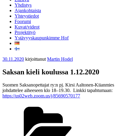
Yhdistys
Ajankohtaista
Yhteystiedot
Foorumi
Kuvat/videot
Projektityö
Ystävyyskaupunkimme Hof
Julkaistu
30.11.2020
kirjoittanut
Martin Hodel
Saksan kieli koulussa 1.12.2020
Suomen Saksanopettajat ry:n pj. Kirsi Aaltonen-Kiianmies
johdattelee aiheeseen klo 18–19.30. Linkki tapahtumaan:
https://us02web.zoom.us/j/
85690570177
Kategoriat