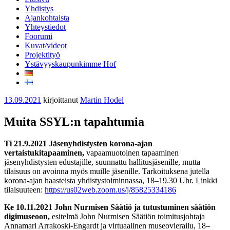
Yhdistys
Ajankohtaista
Yhteystiedot
Foorumi
Kuvat/videot
Projektityö
Ystävyyskaupunkimme Hof
Julkaistu
13.09.2021
kirjoittanut
Martin Hodel
Muita SSYL:n tapahtumia
Ti 21.9.2021 Jäsenyhdistysten korona-ajan
vertaistukitapaaminen,
vapaamuotoinen tapaaminen
jäsenyhdistysten edustajille, suunnattu hallitusjäsenille, mutta
tilaisuus on avoinna myös muille jäsenille. Tarkoituksena jutella
korona-ajan haasteista yhdistystoiminnassa, 18–19.30 Uhr. Linkki
tilaisuuteen:
https://us02web.zoom.us/j/
85825334186
Ke 10.11.2021 John Nurmisen Säätiö ja tutustuminen säätiön
digimuseoon,
esitelmä John Nurmisen Säätiön toimitusjohtaja
Annamari Arrakoski-Engardt ja virtuaalinen museovierailu, 18–