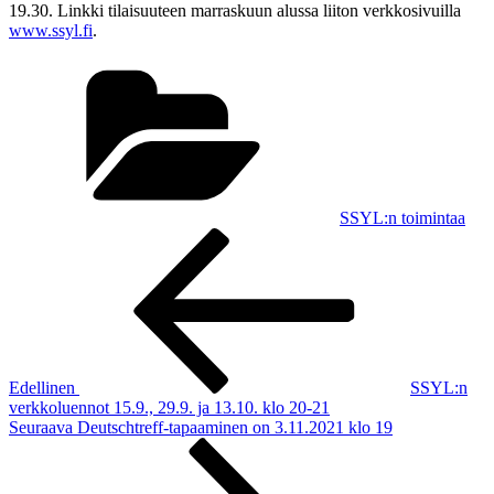
19.30. Linkki tilaisuuteen marraskuun alussa liiton verkkosivuilla
www.ssyl.fi
.
Kategoriat
SSYL:n toimintaa
Artikkelien
Edellinen
artikkeli
selaus
Edellinen
SSYL:n
verkkoluennot 15.9., 29.9. ja 13.10. klo 20-21
Seuraava
Seuraava
Deutschtreff-tapaaminen on 3.11.2021 klo 19
artikkeli