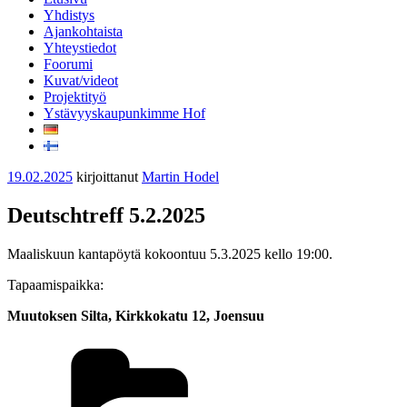
Yhdistys
Ajankohtaista
Yhteystiedot
Foorumi
Kuvat/videot
Projektityö
Ystävyyskaupunkimme Hof
Julkaistu
19.02.2025
kirjoittanut
Martin Hodel
Deutschtreff 5.2.2025
Maaliskuun kantapöytä kokoontuu 5.3.2025 kello 19:00.
Tapaamispaikka:
Muutoksen Silta, Kirkkokatu 12, Joensuu
Kategoriat