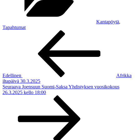
Kantapöytä
,
Tapahtumat
Artikkelien
Edellinen
artikkeli
selaus
Edellinen
Afrikka
iltapäivä 30.3.2025
Seuraava
Seuraava
Joensuun Suomi-Saksa Yhdistyksen vuosikokous
artikkeli
26.3.2025 kello 18:00