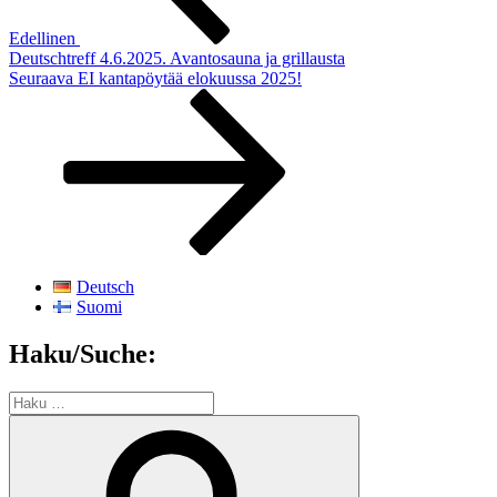
Edellinen
Deutschtreff 4.6.2025. Avantosauna ja grillausta
Seuraava
Seuraava
EI kantapöytää elokuussa 2025!
artikkeli
Deutsch
Suomi
Haku/Suche:
Etsi:
Haku