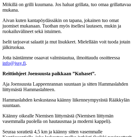
Mökillä on grilli kuumana. Jos haluat grillata, tuo omaa grillattavaa
mukana.
Aivan kuten kantapöydässäkin on tapana, jokainen tuo omat
juomiset mukanaan. Tuothan myös itsellesi lautasen, mukin ja
ruokailuvälineet sekä istuimen.
Iselit tarjoavat salaatit ja mut lisukkeet. Mielellään voit tuoda jotain
jälkiruokaa.
Jotta isäntämme osaavat valmistautua, ilmoittaudu osoitteessa
info@jssy.fi
.
Reittiohjeet Joensuusta paikkaan ”Kuhaset”.
Aja Joensuusta Lappeenrannan suuntaan ja sitten Hammaslahden
liittymästä Hammaslahteen.
Hammaslahden keskustassa käänny liikenneympyrästä Rääkkylän
suuntaan.
Käänny oikealle Niemisen liittymästä (Niemisen liittymän
vasemmalla puolella on hautausmaa ja moderni kappeli).
Seuraa soratietä 4,5 km ja käänny sitten vasemmalle