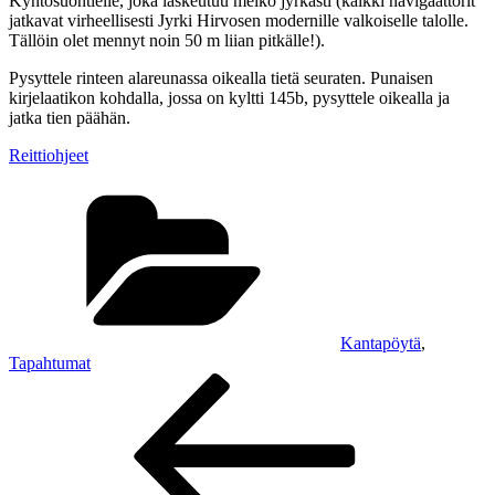
Kyntösuontielle, joka laskeutuu melko jyrkästi (kaikki navigaattorit
jatkavat virheellisesti Jyrki Hirvosen modernille valkoiselle talolle.
Tällöin olet mennyt noin 50 m liian pitkälle!).
Pysyttele rinteen alareunassa oikealla tietä seuraten. Punaisen
kirjelaatikon kohdalla, jossa on kyltti 145b, pysyttele oikealla ja
jatka tien päähän.
Reittiohjeet
Kategoriat
Kantapöytä
,
Tapahtumat
Artikkelien
Edellinen
artikkeli
selaus