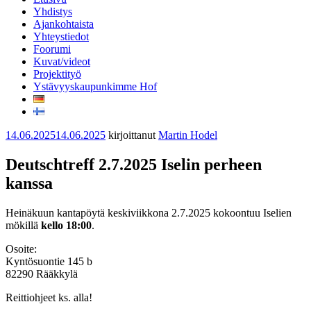
Yhdistys
Ajankohtaista
Yhteystiedot
Foorumi
Kuvat/videot
Projektityö
Ystävyyskaupunkimme Hof
Julkaistu
14.06.2025
14.06.2025
kirjoittanut
Martin Hodel
Deutschtreff 2.7.2025 Iselin perheen
kanssa
Heinäkuun kantapöytä keskiviikkona
2.7.2025
kokoontuu Iselien
mökillä
kello 18:00
.
Osoite:
Kyntösuontie 145 b
82290 Rääkkylä
Reittiohjeet ks. alla!