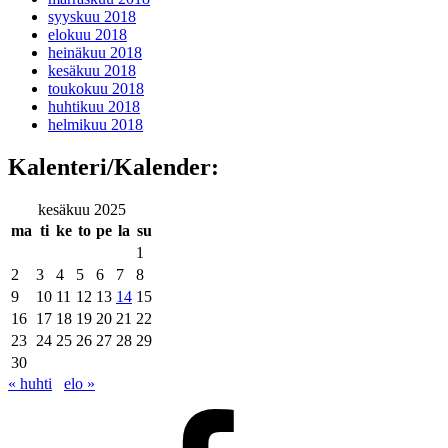
syyskuu 2018
elokuu 2018
heinäkuu 2018
kesäkuu 2018
toukokuu 2018
huhtikuu 2018
helmikuu 2018
Kalenteri/Kalender:
kesäkuu 2025
ma
ti
ke
to
pe
la
su
1
2
3
4
5
6
7
8
9
10
11
12
13
14
15
16
17
18
19
20
21
22
23
24
25
26
27
28
29
30
« huhti
elo »
Facebook