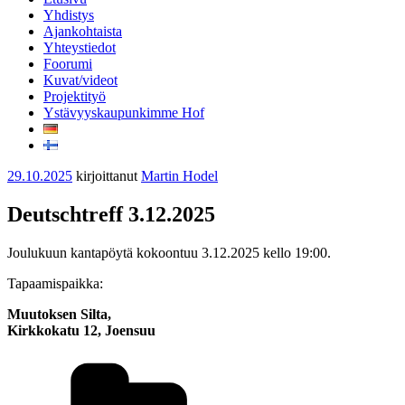
Yhdistys
Ajankohtaista
Yhteystiedot
Foorumi
Kuvat/videot
Projektityö
Ystävyyskaupunkimme Hof
Julkaistu
29.10.2025
kirjoittanut
Martin Hodel
Deutschtreff 3.12.2025
Joulukuun kantapöytä kokoontuu 3.12.2025 kello 19:00.
Tapaamispaikka:
Muutoksen Silta,
Kirkkokatu 12, Joensuu
Kategoriat