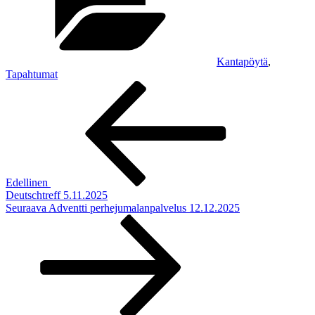
Kantapöytä
,
Tapahtumat
Artikkelien
Edellinen
artikkeli
selaus
Edellinen
Deutschtreff 5.11.2025
Seuraava
Seuraava
Adventti perhejumalanpalvelus 12.12.2025
artikkeli