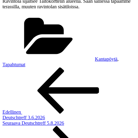
Ravintola sijaitsee Taitokorttelin alueella. Sään salliessa tapaamme
terassilla, muuten ravintolan sisätiloissa.
Kategoriat
Kantapöytä
,
Tapahtumat
Artikkelien
Edellinen
artikkeli
selaus
Edellinen
Deutschtreff 3.6.2026
Seuraava
Seuraava
Deutschtreff 5.8.2026
artikkeli