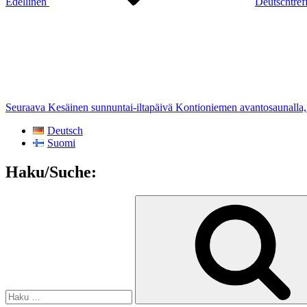
Edellinen
Deutschtref
Seuraava
artikkeli
Seuraava
Kesäinen sunnuntai-iltapäivä Kontioniemen avantosaunalla
Deutsch
Suomi
Haku/Suche:
Etsi: