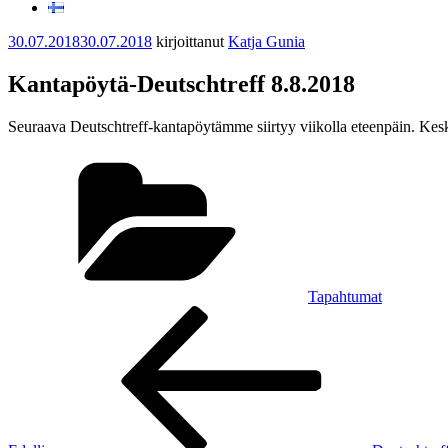
Julkaistu
30.07.2018
30.07.2018
kirjoittanut
Katja Gunia
Kantapöytä-Deutschtreff 8.8.2018
Seuraava Deutschtreff-kantapöytämme siirtyy viikolla eteenpäin. Keski
Kategoriat
Tapahtumat
Artikkelien
Edellinen
artikkeli
selaus