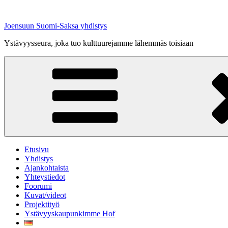
Siirry
sisältöön
Joensuun Suomi-Saksa yhdistys
Ystävyysseura, joka tuo kulttuurejamme lähemmäs toisiaan
Etusivu
Yhdistys
Ajankohtaista
Yhteystiedot
Foorumi
Kuvat/videot
Projektityö
Ystävyyskaupunkimme Hof