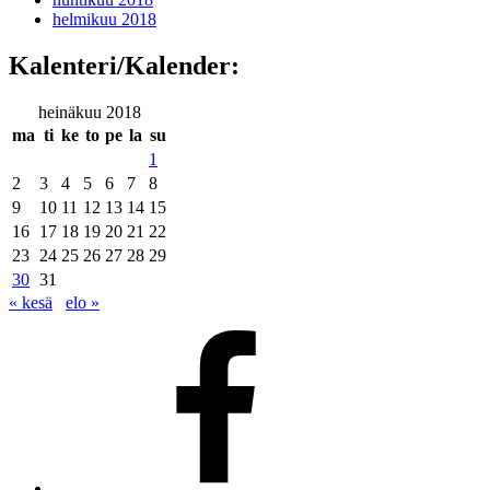
helmikuu 2018
Kalenteri/Kalender:
heinäkuu 2018
ma
ti
ke
to
pe
la
su
1
2
3
4
5
6
7
8
9
10
11
12
13
14
15
16
17
18
19
20
21
22
23
24
25
26
27
28
29
30
31
« kesä
elo »
Facebook