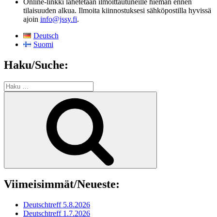
Online-linkki lähetetään ilmoittautuneille hieman ennen
tilaisuuden alkua. Ilmoita kiinnostuksesi sähköpostilla hyvissä
ajoin
info@jssy.fi
.
Deutsch
Suomi
Haku/Suche:
Etsi:
Haku
Viimeisimmät/Neueste:
Deutschtreff 5.8.2026
Deutschtreff 1.7.2026