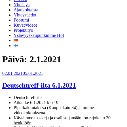
Yhdistys
Ajankohtaista
Yhteystiedot
Foorumi
Kuvat/videot
Projektityö
Ystävyyskaupunkimme Hof
Päivä:
2.1.2021
Julkaistu
02.01.2021
05.01.2021
Deutschtreff-ilta 6.1.2021
Deutschtreff-ilta
Aika: ke 6.1.2021 klo 19
Piparkakkutalossa (Kauppakatu 34) ja online-
videokokouksena
Käytämme maskeja ja osallistujamäärä on rajoitettu 20
henkilöön.