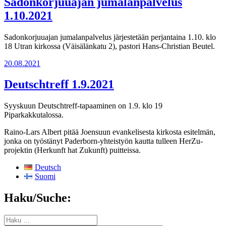
Sadonkorjuuajan jumalanpalvelus
1.10.2021
Sadonkorjuuajan jumalanpalvelus järjestetään perjantaina 1.10. klo
18 Utran kirkossa (Väisälänkatu 2), pastori Hans-Christian Beutel.
Julkaistu
20.08.2021
Deutschtreff 1.9.2021
Syyskuun Deutschtreff-tapaaminen on 1.9. klo 19
Piparkakkutalossa.
Raino-Lars Albert pitää Joensuun evankelisesta kirkosta esitelmän,
jonka on työstänyt Paderborn-yhteistyön kautta tulleen HerZu-
projektin (Herkunft hat Zukunft) puitteissa.
Deutsch
Suomi
Haku/Suche:
Etsi: