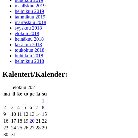
huhtikuu 2019
maaliskuu 2019
helmikuu 2019
tammikuu 2019
marraskuu 2018
syyskuu 2018
elokuu 2018
heinäkuu 2018
kesäkuu 2018
toukokuu 2018
huhtikuu 2018
helmikuu 2018
Kalenteri/Kalender:
elokuu 2021
ma
ti
ke
to
pe
la
su
1
2
3
4
5
6
7
8
9
10
11
12
13
14
15
16
17
18
19
20
21
22
23
24
25
26
27
28
29
30
31