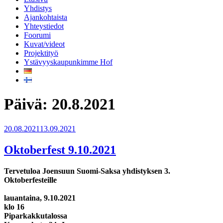
Yhdistys
Ajankohtaista
Yhteystiedot
Foorumi
Kuvat/videot
Projektityö
Ystävyyskaupunkimme Hof
Päivä:
20.8.2021
Julkaistu
20.08.2021
13.09.2021
Oktoberfest 9.10.2021
Tervetuloa Joensuun Suomi-Saksa yhdistyksen 3.
Oktoberfesteille
lauantaina, 9.10.2021
klo 16
Piparkakkutalossa