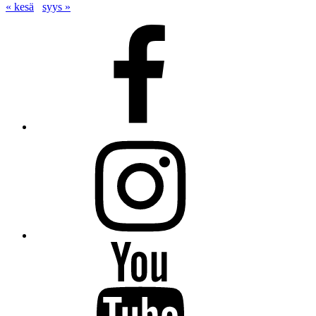
« kesä
syys »
Facebook
Instagram
Youtube