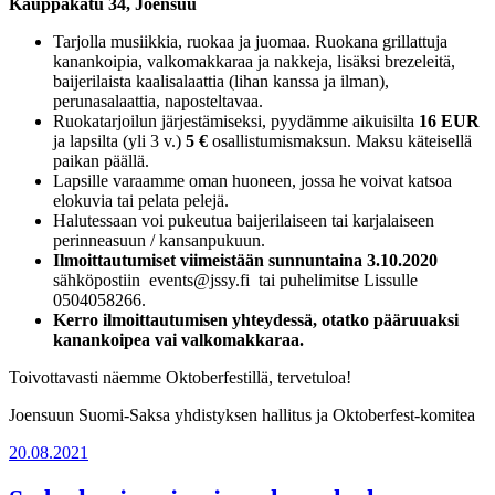
Kauppakatu 34, Joensuu
Tarjolla musiikkia, ruokaa ja juomaa. Ruokana grillattuja
kanankoipia, valkomakkaraa ja nakkeja, lisäksi brezeleitä,
baijerilaista kaalisalaattia (lihan kanssa ja ilman),
perunasalaattia, naposteltavaa.
Ruokatarjoilun järjestämiseksi, pyydämme aikuisilta
16 EUR
ja lapsilta (yli 3 v.)
5 €
osallistumismaksun. Maksu käteisellä
paikan päällä.
Lapsille varaamme oman huoneen, jossa he voivat katsoa
elokuvia tai pelata pelejä.
Halutessaan voi pukeutua baijerilaiseen tai karjalaiseen
perinneasuun / kansanpukuun.
Ilmoittautumiset viimeistään sunnuntaina 3.10.2020
sähköpostiin
events@jssy.fi
tai puhelimitse Lissulle
0504058266.
Kerro ilmoittautumisen yhteydessä, otatko pääruuaksi
kanankoipea vai valkomakkaraa.
Toivottavasti näemme Oktoberfestillä, tervetuloa!
Joensuun Suomi-Saksa yhdistyksen hallitus ja Oktoberfest-komitea
Julkaistu
20.08.2021