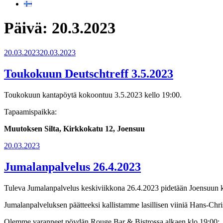
Päivä:
20.3.2023
Julkaistu
20.03.2023
20.03.2023
Toukokuun Deutschtreff 3.5.2023
Toukokuun kantapöytä kokoontuu 3.5.2023 kello 19:00.
Tapaamispaikka:
Muutoksen Silta, Kirkkokatu 12, Joensuu
Julkaistu
20.03.2023
Jumalanpalvelus 26.4.2023
Tuleva Jumalanpalvelus keskiviikkona 26.4.2023 pidetään Joensuun ki
Jumalanpalveluksen päätteeksi kallistamme lasillisen viiniä Hans-Chr
Olemme varanneet pöydän Rouge Bar & Bistrossa alkaen klo 19:00: