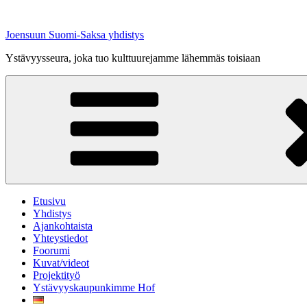
Siirry
sisältöön
Joensuun Suomi-Saksa yhdistys
Ystävyysseura, joka tuo kulttuurejamme lähemmäs toisiaan
Etusivu
Yhdistys
Ajankohtaista
Yhteystiedot
Foorumi
Kuvat/videot
Projektityö
Ystävyyskaupunkimme Hof