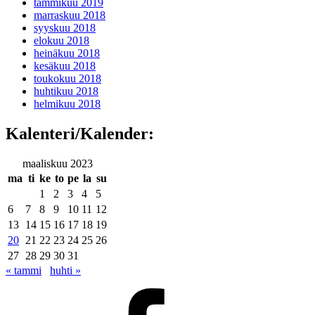
tammikuu 2019
marraskuu 2018
syyskuu 2018
elokuu 2018
heinäkuu 2018
kesäkuu 2018
toukokuu 2018
huhtikuu 2018
helmikuu 2018
Kalenteri/Kalender:
maaliskuu 2023
ma
ti
ke
to
pe
la
su
1
2
3
4
5
6
7
8
9
10
11
12
13
14
15
16
17
18
19
20
21
22
23
24
25
26
27
28
29
30
31
« tammi
huhti »
Facebook