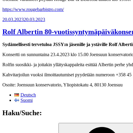
https://www.rougebarbistro.com/
Julkaistu
20.03.2023
20.03.2023
Rolf Albertin 80-vuotissyntymäpäiväkonser
Sydämellisesti tervetuloa JSSY:n jäsenille ja ystäville Rolf Alber
Konsertti on sunnuntaina 23.4.2023 klo 15.00 Joensuun konservatorion
Rolfin suosikki- ja joitakin yllätyskappaleita esittää Albertin perh
Kahvitarjoilun vuoksi ilmoittautumiset pyydetään numeroon +358 45
Osoite: Joensuun konservatorio, Yliopistokatu 4, 80130 Joensuu
Deutsch
Suomi
Haku/Suche:
Etsi: