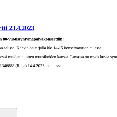
tti 23.4.2023
tin 80-vuotissyntymäpäiväkonserttiin!
 salissa. Kahvia on tarjolla klo 14-15 konservatorion aulassa.
e yhdessä muiden nuorten muusikoiden kanssa. Luvassa on myös kuvia sy
 1346888 (Raija) 14.4.2023 mennessä.
Haku