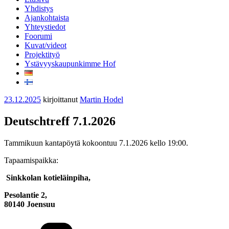
Yhdistys
Ajankohtaista
Yhteystiedot
Foorumi
Kuvat/videot
Projektityö
Ystävyyskaupunkimme Hof
Julkaistu
23.12.2025
kirjoittanut
Martin Hodel
Deutschtreff 7.1.2026
Tammikuun kantapöytä kokoontuu 7.1.2026 kello 19:00.
Tapaamispaikka:
Sinkkolan kotieläinpiha,
Pesolantie 2,
80140 Joensuu
Kategoriat