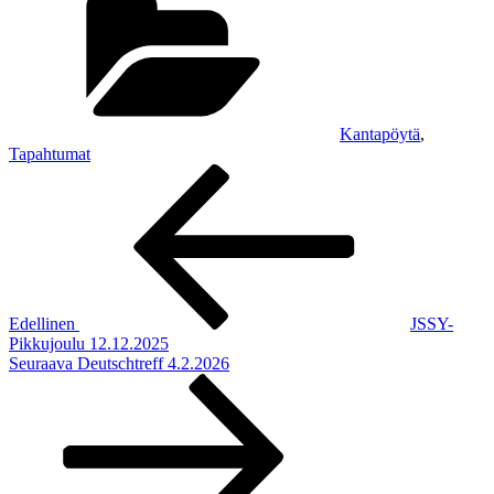
Kantapöytä
,
Tapahtumat
Artikkelien
Edellinen
artikkeli
selaus
Edellinen
JSSY-
Pikkujoulu 12.12.2025
Seuraava
Seuraava
Deutschtreff 4.2.2026
artikkeli