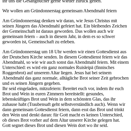
ihr uns die Gesangbücher gerne wieder zurück geben.
Wir wollen am Gründonnerstag gemeinsam Abendmahl feiern
Am Gründonnerstag denken wir daran, wie Jesus Christus mit
seinen Jüngern das Abendmahl gefeiert hat. Ein bleibendes Zeichen
der Gemeinschaft ist daraus geworden. Das wollen auch wir
gemeinsam feiern – auch in diesem Jahr, in dem es so schwer
geworden ist, Gemeinschaft zu erleben.
Am Gründonnerstag um 18 Uhr werden wir einen Gottesdienst aus
der Deutschen Kirche senden. In diesem Gottesdienst feiern wir das
Abendmahl, so wie wir auch sonst das Abendmahl feiern. Mit einem
Unterschied: es wird ein ganz normales Ruisleipä (finnisches
Roggenbrot) auf unserem Altar liegen. Jesus hat bei seinem
Abendmahl das ganz normale, alltägliche Brot seiner Zeit gebrochen
und es seinen Jüngern gegeben.
Ihr seid eingeladen, mitzufeiern: Bereitet euch vor, indem ihr euch
Brot und Wein in euren Zimmern bereitstellt: gesundes,
lebenskräftiges Brot und Wein in dem schönsten Glas, das ihr
zuhause habt (Traubensaft geht selbstverständlich auch). Wenn wir
dann gemeinsam Gottesdienst feiern, dann esst das Brot und trinkt
den Wein und denkt daran: für Gott macht es keinen Unterschied,
ob dieses Brot vorher auf dem Altar unserer Kirche gelegen hat.
Gott segnet dieses Brot und diesen Wein dort wo ihr seid.