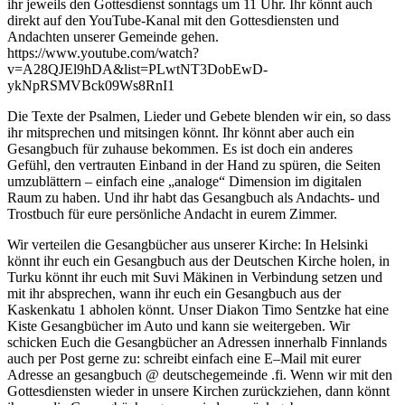
ihr jeweils den Gottesdienst sonntags um 11 Uhr. Ihr könnt auch
direkt auf den YouTube-Kanal mit den Gottesdiensten und
Andachten unserer Gemeinde gehen.
https://www.youtube.com/watch?
v=A28QJEl9hDA&list=PLwtNT3DobEwD-
ykNpRSMVBck09Ws8RnI1
Die Texte der Psalmen, Lieder und Gebete blenden wir ein, so dass
ihr mitsprechen und mitsingen könnt. Ihr könnt aber auch ein
Gesangbuch für zuhause bekommen. Es ist doch ein anderes
Gefühl, den vertrauten Einband in der Hand zu spüren, die Seiten
umzublättern – einfach eine „analoge“ Dimension im digitalen
Raum zu haben. Und ihr habt das Gesangbuch als Andachts- und
Trostbuch für eure persönliche Andacht in eurem Zimmer.
Wir verteilen die Gesangbücher aus unserer Kirche: In Helsinki
könnt ihr euch ein Gesangbuch aus der Deutschen Kirche holen, in
Turku könnt ihr euch mit Suvi Mäkinen in Verbindung setzen und
mit ihr absprechen, wann ihr euch ein Gesangbuch aus der
Kaskenkatu 1 abholen könnt. Unser Diakon Timo Sentzke hat eine
Kiste Gesangbücher im Auto und kann sie weitergeben. Wir
schicken Euch die Gesangbücher an Adressen innerhalb Finnlands
auch per Post gerne zu: schreibt einfach eine E–Mail mit eurer
Adresse an gesangbuch @ deutschegemeinde .fi. Wenn wir mit den
Gottesdiensten wieder in unsere Kirchen zurückziehen, dann könnt