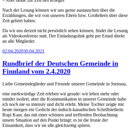
– Aber beide zur Zeit des Krieges
Nach der Lesung können wir uns gerne austauschen über die
Erzählungen, die wir von unseren Eltern bzw. Großeltern über diese
Zeit gehört haben.
Da wir uns derzeit nicht persönlich sehen können, findet die Lesung
als Videokonferenz statt. Der Einladungslink geht per Email direkt
an alle Mitglieder.
Veröffentlicht
02.04.2020
30.04.2021
am
Rundbrief der Deutschen Gemeinde in
Finnland vom 2.4.2020
Liebe Gemeindeglieder und Freunde unserer Gemeinde in Joensuu,
eine merkwürdige Zeit erleben wir gerade: wir leben mehr oder
minder isoliert, aber die Kommunikation in unserer Gemeinde habe
ich noch nie so intensiv und dicht erlebt. Meine Tochter zeigte mir
heute morgen ein Gedicht der indisch-kanadischen Schriftstellerin
Rupi Kaur, das mit einer schönen und treffenden Beobachtung
unsere Situation auf den Punkt bringt: es ist die Ironie der
Einsamkeit, dass wir sie alle gleichzeitig spüren.