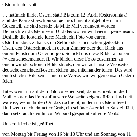
Ostern findet statt
… natürlich findet Ostern statt! Bis zum 12. April (Ostersonntag)
sind die Kontaktbeschränkungen noch nicht aufgehoben – im
Gegenteil, sie sind gerade bis Mitte Mai verlängert worden.
Dennoch wird Ostern sein. Und das wollen wir feiern – gemeinsam.
Deshalb die folgende Idee: Macht ein Foto von eurem
Osterfrühstück zuhause, ein Selfie oder einen schön gedeckten
Tisch, den Osterschmuck in eurem Zimmer oder den Blick aus
eurem Fenster am Ostermorgen. Schickt uns diese Bilder an ostern
@ deutschegemeinde. fi. Wir binden diese Fotos zusammen zu
einem wunderschönen Bilderstrauß, den wir auf unsere Webseite
deutschegemeinde.fi/ostern stellen und miteinander teilen. Das wird
ein festliches Bild sein – und eine Weise, wie wir gemeinsam Ostern
feiern.
Bitte: wenn ihr auf dem Bild zu sehen seid, dann schreibt in die E–
Mail, ob wir das Foto auf unserer Webseite zeigen dürfen. Und nett
wäre es, wenn ihr den Ort dazu schreibt, in dem ihr Ostern feiert.
Und wenn euch ein netter Gruß, ein schöner österlicher Satz einfällt,
dann setzt auch den hinzu. Wir sind gespannt auf eure Mails!
Unsere Kirche ist geöffnet
von Montag bis Freitag von 16 bis 18 Uhr und am Sonntag von 11