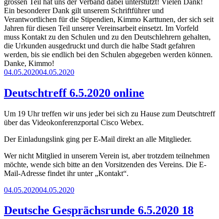
grossen Teil hat uns der Verband dabei unterstützt! Vielen Dank!
Ein besonderer Dank gilt unserem Schriftführer und
Verantwortlichen für die Stipendien, Kimmo Karttunen, der sich seit
Jahren für diesen Teil unserer Vereinsarbeit einsetzt. Im Vorfeld
muss Kontakt zu den Schulen und zu den Deutschlehrern gehalten,
die Urkunden ausgedruckt und durch die halbe Stadt gefahren
werden, bis sie endlich bei den Schulen abgegeben werden können.
Danke, Kimmo!
Veröffentlicht
04.05.2020
04.05.2020
am
Deutschtreff 6.5.2020 online
Um 19 Uhr treffen wir uns jeder bei sich zu Hause zum Deutschtreff
über das Videokonferenzportal Cisco Webex.
Der Einladungslink ging per E-Mail direkt an alle Mitglieder.
Wer nicht Mitglied in unserem Verein ist, aber trotzdem teilnehmen
möchte, wende sich bitte an den Vorsitzenden des Vereins. Die E-
Mail-Adresse findet ihr unter „Kontakt“.
Veröffentlicht
04.05.2020
04.05.2020
am
Deutsche Gesprächsrunde 6.5.2020 18