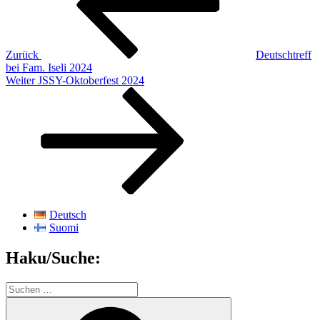
Zurück
Deutschtreff
bei Fam. Iseli 2024
Nächster
Weiter
JSSY-Oktoberfest 2024
Beitrag
Deutsch
Suomi
Haku/Suche:
Suchen
nach:
Suchen