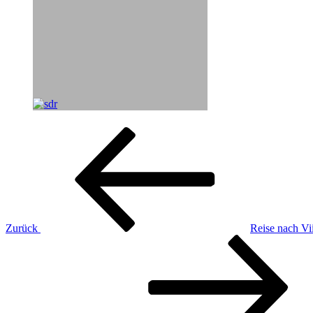
Beitragsnavigation
Vorheriger
Beitrag
Zurück
Reise nach Vi
Nächster
Beitrag