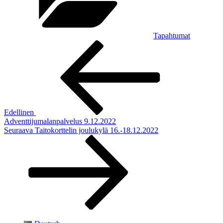
Tapahtumat
Artikkelien
Edellinen
artikkeli
selaus
Edellinen
Adventtijumalanpalvelus 9.12.2022
Seuraava
Seuraava
Taitokorttelin joulukylä 16.-18.12.2022
artikkeli