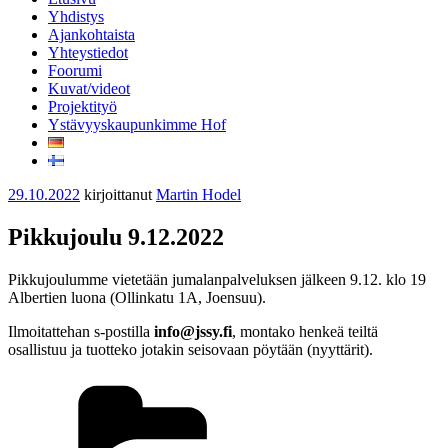
Yhdistys
Ajankohtaista
Yhteystiedot
Foorumi
Kuvat/videot
Projektityö
Ystävyyskaupunkimme Hof
Julkaistu
29.10.2022
kirjoittanut
Martin Hodel
Pikkujoulu 9.12.2022
Pikkujoulumme vietetään jumalanpalveluksen jälkeen 9.12. klo 19
Albertien luona (Ollinkatu 1A, Joensuu).
Ilmoitattehan s-postilla
info@jssy.fi
, montako henkeä teiltä
osallistuu ja tuotteko jotakin seisovaan pöytään (nyyttärit).
Kategoriat