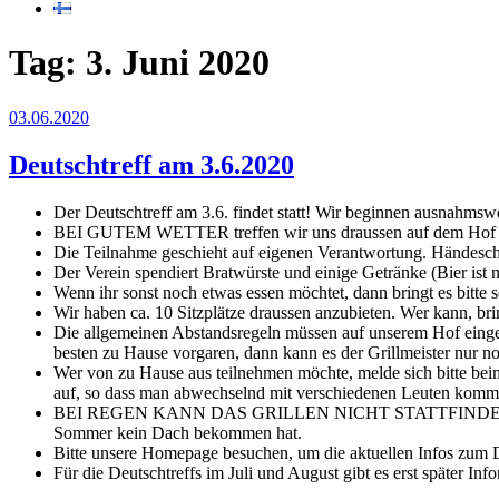
Tag:
3. Juni 2020
Veröffentlicht
03.06.2020
am
Deutschtreff am 3.6.2020
Der Deutschtreff am 3.6. findet statt! Wir beginnen ausnahms
BEI GUTEM WETTER treffen wir uns draussen auf dem Hof bei F
Die Teilnahme geschieht auf eigenen Verantwortung. Händeschü
Der Verein spendiert Bratwürste und einige Getränke (Bier ist
Wenn ihr sonst noch etwas essen möchtet, dann bringt es bitte 
Wir haben ca. 10 Sitzplätze draussen anzubieten. Wer kann, brin
Die allgemeinen Abstandsregeln müssen auf unserem Hof eingeh
besten zu Hause vorgaren, dann kann es der Grillmeister nur 
Wer von zu Hause aus teilnehmen möchte, melde sich bitte be
auf, so dass man abwechselnd mit verschiedenen Leuten kommun
BEI REGEN KANN DAS GRILLEN NICHT STATTFINDEN. Dann könne
Sommer kein Dach bekommen hat.
Bitte unsere Homepage besuchen, um die aktuellen Infos zum De
Für die Deutschtreffs im Juli und August gibt es erst später Inf