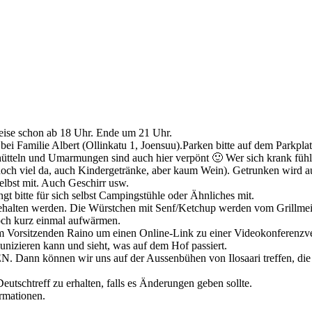
weise schon ab 18 Uhr. Ende um 21 Uhr.
amilie Albert (Ollinkatu 1, Joensuu).Parken bitte auf dem Parkplat
tteln und Umarmungen sind auch hier verpönt 🙂 Wer sich krank fühlt,
 noch viel da, auch Kindergetränke, aber kaum Wein). Getrunken wird 
selbst mit. Auch Geschirr usw.
gt bitte für sich selbst Campingstühle oder Ähnliches mit.
alten werden. Die Würstchen mit Senf/Ketchup werden vom Grillmeiste
noch kurz einmal aufwärmen.
im Vorsitzenden Raino um einen Online-Link zu einer Videokonferenzve
izieren kann und sieht, was auf dem Hof passiert.
n wir uns auf der Aussenbühen von Ilosaari treffen, die ist näml
utschtreff zu erhalten, falls es Änderungen geben sollte.
ormationen.