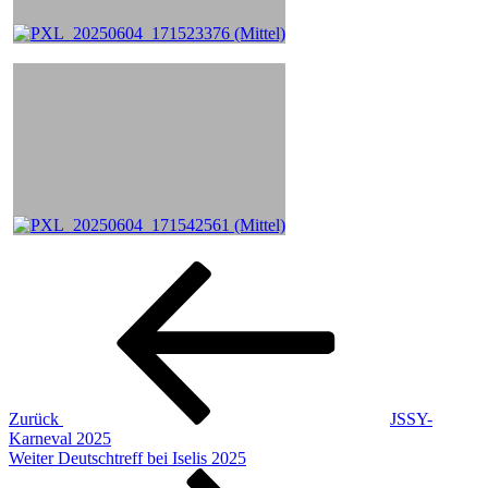
Beitragsnavigation
Vorheriger
Beitrag
Zurück
JSSY-
Karneval 2025
Nächster
Weiter
Deutschtreff bei Iselis 2025
Beitrag