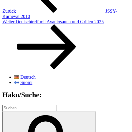
Zurück
JSSY-
Karneval 2010
Nächster
Weiter
Deutschtreff mit Avantosauna und Grillen 2025
Beitrag
Deutsch
Suomi
Haku/Suche:
Suchen
nach:
Suchen