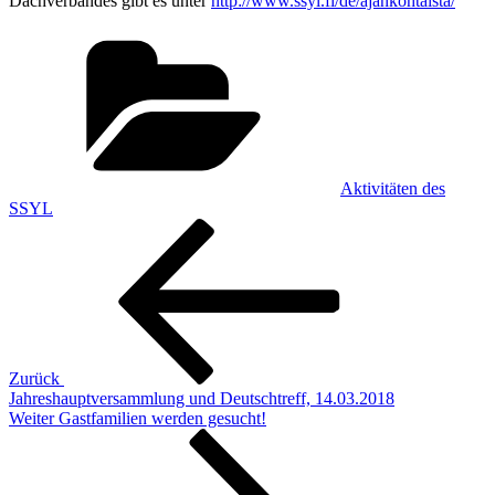
Dachverbandes gibt es unter
http://www.ssyl.fi/de/ajankohtaista/
Kategorien
Aktivitäten des
SSYL
Beitragsnavigation
Vorheriger
Beitrag
Zurück
Jahreshauptversammlung und Deutschtreff, 14.03.2018
Nächster
Weiter
Gastfamilien werden gesucht!
Beitrag