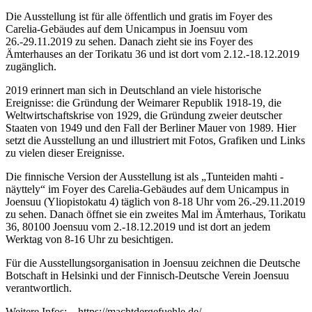
Die Ausstellung ist für alle öffentlich und gratis im Foyer des
Carelia-Gebäudes auf dem Unicampus in Joensuu vom
26.-29.11.2019 zu sehen. Danach zieht sie ins Foyer des
Ämterhauses an der Torikatu 36 und ist dort vom 2.12.-18.12.2019
zugänglich.
2019 erinnert man sich in Deutschland an viele historische
Ereignisse: die Gründung der Weimarer Republik 1918-19, die
Weltwirtschaftskrise von 1929, die Gründung zweier deutscher
Staaten von 1949 und den Fall der Berliner Mauer von 1989. Hier
setzt die Ausstellung an und illustriert mit Fotos, Grafiken und Links
zu vielen dieser Ereignisse.
Die finnische Version der Ausstellung ist als „Tunteiden mahti -
näyttely“ im Foyer des Carelia-Gebäudes auf dem Unicampus in
Joensuu (Yliopistokatu 4) täglich von 8-18 Uhr vom 26.-29.11.2019
zu sehen. Danach öffnet sie ein zweites Mal im Ämterhaus, Torikatu
36, 80100 Joensuu vom 2.-18.12.2019 und ist dort an jedem
Werktag von 8-16 Uhr zu besichtigen.
Für die Ausstellungsorganisation in Joensuu zeichnen die Deutsche
Botschaft in Helsinki und der Finnisch-Deutsche Verein Joensuu
verantwortlich.
Weitere Infos: https://machtdergefuehle.de/