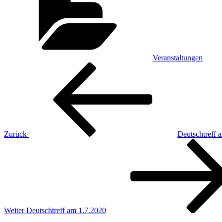
Veranstaltungen
Beitragsnavigation
Vorheriger
Beitrag
Zurück
Deutschtreff 
Nächster
Beitrag
Weiter
Deutschtreff am 1.7.2020