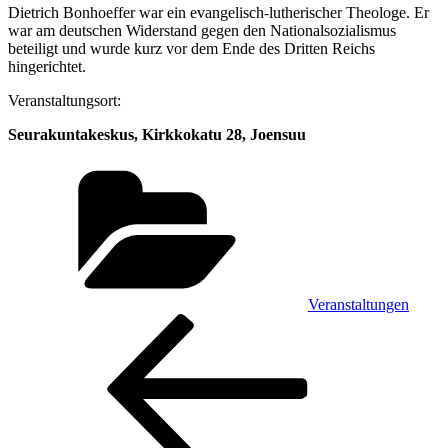
Dietrich Bonhoeffer war ein evangelisch-lutherischer Theologe. Er
war am deutschen Widerstand gegen den Nationalsozialismus
beteiligt und wurde kurz vor dem Ende des Dritten Reichs
hingerichtet.
Veranstaltungsort:
Seurakuntakeskus, Kirkkokatu 28, Joensuu
Kategorien
Veranstaltungen
Beitragsnavigation
Vorheriger
Beitrag