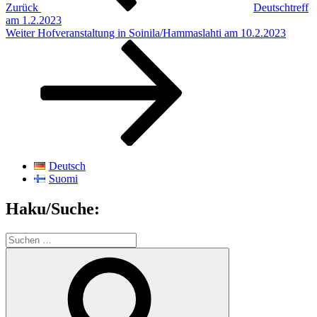
Zurück
Deutschtreff
am 1.2.2023
Nächster
Weiter
Hofveranstaltung in Soinila/Hammaslahti am 10.2.2023
Beitrag
Deutsch
Suomi
Haku/Suche:
Suchen
nach:
Suchen