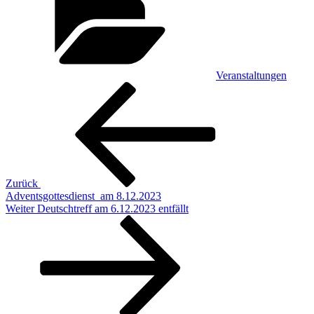
Veranstaltungen
Beitragsnavigation
Vorheriger
Beitrag
Zurück
Adventsgottesdienst am 8.12.2023
Nächster
Weiter
Deutschtreff am 6.12.2023 entfällt
Beitrag