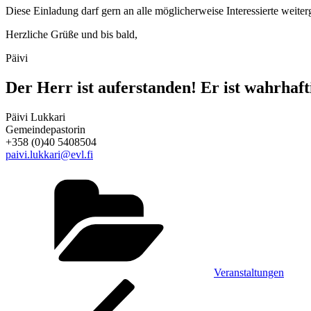
Diese Einladung darf gern an alle möglicherweise Interessierte weiter
Herzliche Grüße und bis bald,
Päivi
Der Herr ist auferstanden! Er ist wahrhaft
Päivi Lukkari
Gemeindepastorin
+358 (0)40 5408504
paivi.lukkari@evl.fi
Kategorien
Veranstaltungen
Beitragsnavigation
Vorheriger
Beitrag