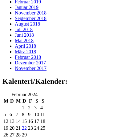
Februar 2019
Januar 2019
November 2018
September 2018
August 2018
Juli 2018
Juni 2018
Mai 2018
April 2018
März 2018
Februar 2018
Dezember 2017
November 2017
Kalenteri/Kalender:
Februar 2024
M
D
M
D
F
S
S
1
2
3
4
5
6
7
8
9
10
11
12
13
14
15
16
17
18
19
20
21
22
23
24
25
26
27
28
29