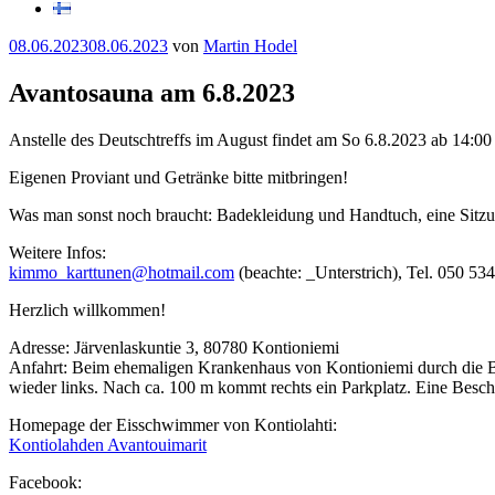
Veröffentlicht
08.06.2023
08.06.2023
von
Martin Hodel
am
Avantosauna am 6.8.2023
Anstelle des Deutschtreffs im August findet am So 6.8.2023 ab 14:00
Eigenen Proviant und Getränke bitte mitbringen!
Was man sonst noch braucht: Badekleidung und Handtuch, eine Sitzunt
Weitere Infos:
kimmo_karttunen@hotmail.com
(beachte: _Unterstrich), Tel. 050 5
Herzlich willkommen!
Adresse: Järvenlaskuntie 3, 80780 Kontioniemi
Anfahrt: Beim ehemaligen Krankenhaus von Kontioniemi durch die Beto
wieder links. Nach ca. 100 m kommt rechts ein Parkplatz. Eine Beschil
Homepage der Eisschwimmer von Kontiolahti:
Kontiolahden Avantouimarit
Facebook: