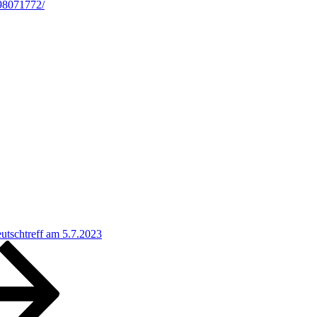
98071772/
tschtreff am 5.7.2023