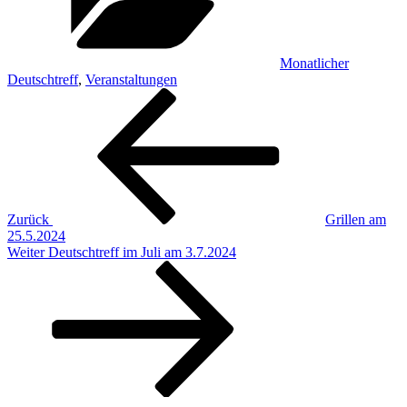
Monatlicher
Deutschtreff
,
Veranstaltungen
Beitragsnavigation
Vorheriger
Beitrag
Zurück
Grillen am
25.5.2024
Nächster
Weiter
Deutschtreff im Juli am 3.7.2024
Beitrag