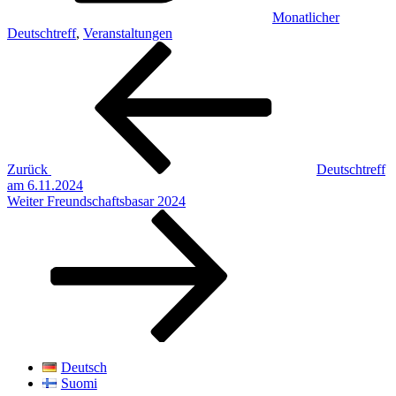
Monatlicher
Deutschtreff
,
Veranstaltungen
Beitragsnavigation
Vorheriger
Beitrag
Zurück
Deutschtreff
am 6.11.2024
Nächster
Weiter
Freundschaftsbasar 2024
Beitrag
Deutsch
Suomi