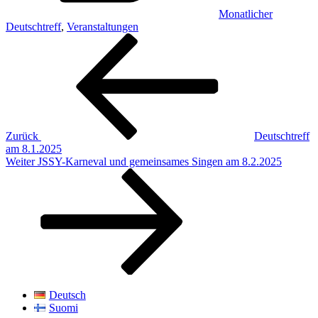
Monatlicher
Deutschtreff
,
Veranstaltungen
Beitragsnavigation
Vorheriger
Beitrag
Zurück
Deutschtreff
am 8.1.2025
Nächster
Weiter
JSSY-Karneval und gemeinsames Singen am 8.2.2025
Beitrag
Deutsch
Suomi